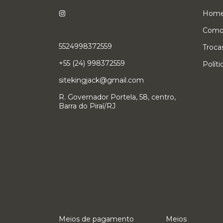
Hom
Como
5524998372559
Troca
+55 (24) 998372559
Polít
sitekingjack@gmail.com
R. Governador Portela, 58, centro,
Barra do Piraí/RJ
Meios de pagamento
Meios