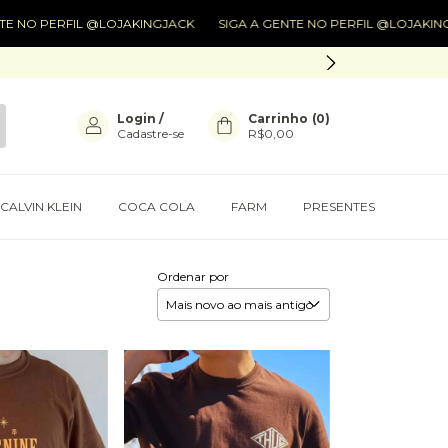
PERFIL @LOJAKINGJACK
SIGA A GENTE NO PERFIL @LOJAKINGJACK
Login
/
Carrinho
(
0
)
Cadastre-se
R$0,00
CALVIN KLEIN
COCA COLA
FARM
PRESENTES
Ordenar por