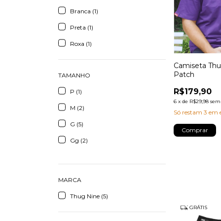
Branca (1)
Preta (1)
Roxa (1)
Camiseta Thu
Patch
TAMANHO
R$179,90
P (1)
6
x
de
R$29,98
sem 
M (2)
Só restam
3
em e
G (5)
Comprar
Gg (2)
MARCA
Thug Nine (5)
GRÁTIS