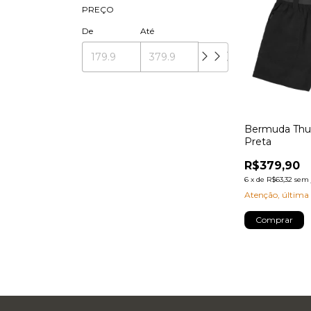
PREÇO
De
Até
Bermuda Thu
Preta
R$379,90
6
x
de
R$63,32
sem 
Atenção, última
Comprar