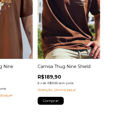
g Nine
Camisa Thug Nine Shield
R$189,90
6
x
de
R$31,65
sem juros
uros
Atenção, última peça!
stoque!
Comprar