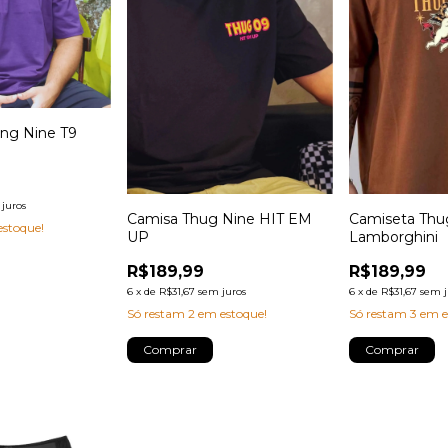
ng Nine T9
juros
Camisa Thug Nine HIT EM
Camiseta Thu
stoque!
UP
Lamborghini
R$189,99
R$189,99
6
x
de
R$31,67
sem juros
6
x
de
R$31,67
sem j
Só restam
2
em estoque!
Só restam
3
em e
Comprar
Comprar