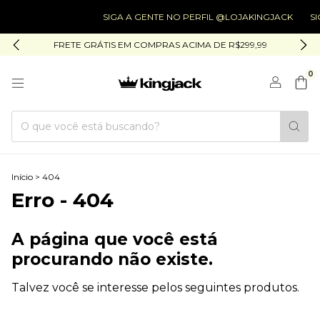
SIGA A GENTE NO PERFIL @LOJAKINGJACK
SI
FRETE GRÁTIS EM COMPRAS ACIMA DE R$299,99
0
Início
>
404
Erro - 404
A página que você está
procurando não existe.
Talvez você se interesse pelos seguintes produtos.