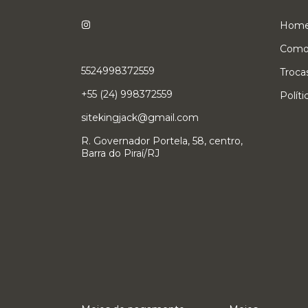
Hom
Como
5524998372559
Troca
+55 (24) 998372559
Polít
sitekingjack@gmail.com
R. Governador Portela, 58, centro,
Barra do Piraí/RJ