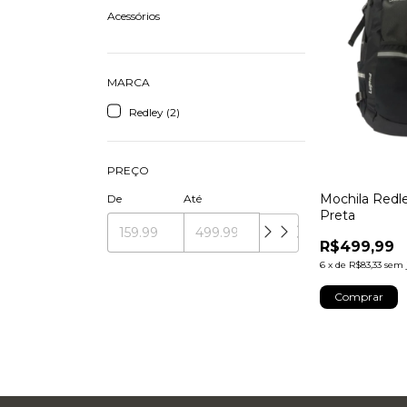
Acessórios
MARCA
Redley (2)
PREÇO
Mochila Redl
De
Até
Preta
R$499,99
6
x
de
R$83,33
sem 