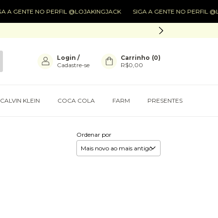
 A GENTE NO PERFIL @LOJAKINGJACK
SIGA A GENTE NO PERFIL @L
Login
/
Carrinho
(
0
)
Cadastre-se
R$0,00
CALVIN KLEIN
COCA COLA
FARM
PRESENTES
Ordenar por