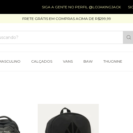
SIGA A GENTE NO PERFIL @LOJAKINGJACK
SIGA
FRETE GRÁTIS EM COMPRAS ACIMA DE R$299,99
MASCULINO
CALÇADOS
VANS
BAW
THUGNINE