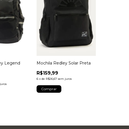
ey Legend
Mochila Redley Solar Preta
R$159,99
6
x
de
R$26,67
sem juros
juros