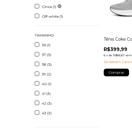
Cinza (1)
Off-white (1)
TAMANHO
Tênis Coke C
36 (1)
R$399,99
37 (3)
6
x
de
R$66,67
sem 
Só restam
2
em e
38 (3)
Comprar
39 (2)
40 (1)
41 (3)
42 (3)
43 (3)