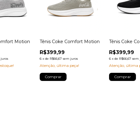
omfort Motion
Tênis Coke Comfort Motion
Tênis Coke C
R$399,99
R$399,99
juros
6
x
de
R$66,67
sem juros
6
x
de
R$66,67
sem 
stoque!
Atenção, última peça!
Atenção, última 
Comprar
Comprar