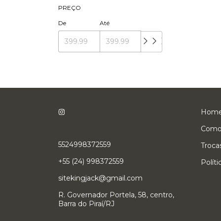
PREÇO
De
Até
Hom
Como
5524998372559
Troca
+55 (24) 998372559
Polít
sitekingjack@gmail.com
R. Governador Portela, 58, centro,
Barra do Piraí/RJ