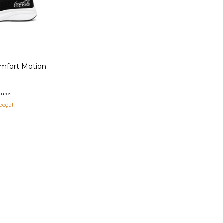
omfort Motion
juros
peça!