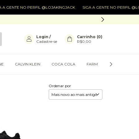
A GENTE NO PERFIL @LOJAKINGJACK
SIGA A GENTE NO PERFIL @LO
Login
/
Carrinho
(
0
)
Cadastre-se
R$0,00
NE
CALVIN KLEIN
COCA COLA
FARM
PRESENTES
Ordenar por