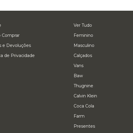
e
Ver Tudo
 Comprar
Feminino
s e Devoluções
Masculino
ica de Privacidade
Calçados
Vans
Baw
Thugnine
Calvin Klein
Coca Cola
Farm
Presentes