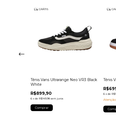
GRÁTIS
GRÁ
ck White Gum
Tênis Vans Ultrarange Neo VR3 Black
Tênis V
White
R$69
R$899,90
6
x
de
R$1
6
x
de
R$149,98
sem juros
Atenção,
Comprar
Comp