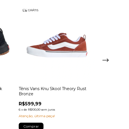
GRÁTIS
GRÁTIS
k
Tênis Vans Knu Skool Theory Rust
Tênis Vans Hy
Bronze
R$649,90
R$599,99
6
x
de
R$108,32
sem 
6
x
de
R$100,00
sem juros
Atenção, última p
Atenção, última peça!
Comprar
Comprar