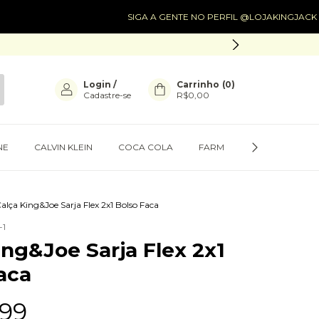
SIGA A GENTE NO PERFIL @LOJAKINGJACK
SIGA
Login
/
Carrinho
(
0
)
Cadastre-se
R$0,00
NE
CALVIN KLEIN
COCA COLA
FARM
PRESENTES
alça King&Joe Sarja Flex 2x1 Bolso Faca
-1
ing&Joe Sarja Flex 2x1
aca
,99