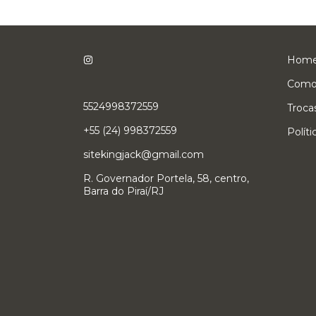
Hom
Como
5524998372559
Troca
+55 (24) 998372559
Polít
sitekingjack@gmail.com
R. Governador Portela, 58, centro,
Barra do Piraí/RJ