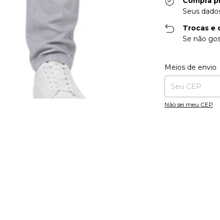
Compra p
Seus dados
Trocas e 
Se não gos
Entregas para o CE
Meios de envio
Não sei meu CEP