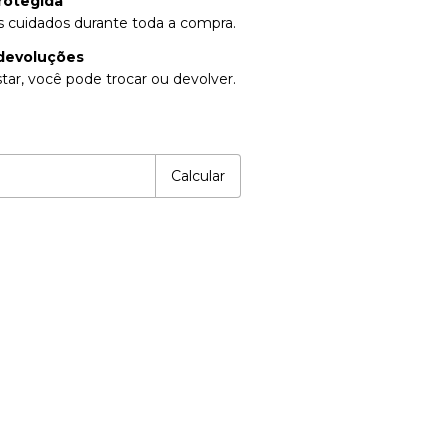
rotegida
 cuidados durante toda a compra.
devoluções
tar, você pode trocar ou devolver.
P:
Alterar CEP
Calcular