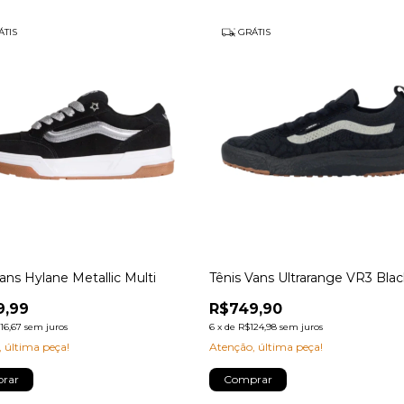
TIS
GRÁTIS
ans Hylane Metallic Multi
Tênis Vans Ultrarange VR3 Blac
9,99
R$749,90
16,67
sem juros
6
x
de
R$124,98
sem juros
 última peça!
Atenção, última peça!
rar
Comprar