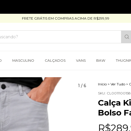
FRETE GRÁTIS EM COMPRAS ACIMA DE R$299,99
O
MASCULINO
CALÇADOS
VANS
BAW
THUGNI
Início
>
Ver Tudo
>
C
1
/
6
SKU:
CL0011100158
Calça K
Bolso F
R$289