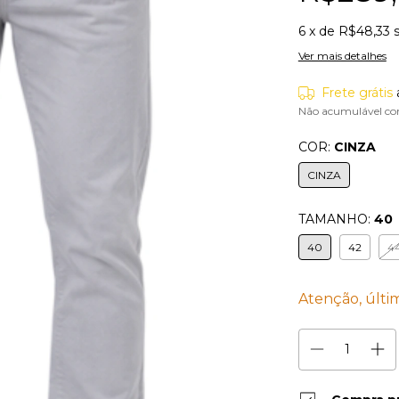
6
x de
R$48,33
Ver mais detalhes
Frete grátis
Não acumulável co
COR:
CINZA
CINZA
TAMANHO:
40
40
42
4
Atenção, últi