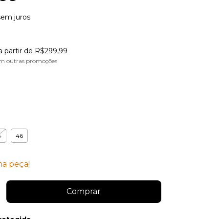
sem juros
a partir de
R$299,99
m outras promoções
4
46
ma peça!