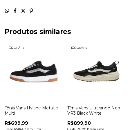
Produtos similares
GRÁTIS
GRÁTIS
Tênis Vans Hylane Metallic
Tênis Vans Ultrarange Neo
Multi
VR3 Black White
R$699,99
R$899,90
6
x
de
R$116,67
sem juros
6
x
de
R$149,98
sem juros