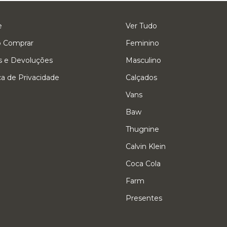
e
Ver Tudo
 Comprar
Feminino
s e Devoluções
Masculino
ica de Privacidade
Calçados
Vans
Baw
Thugnine
Calvin Klein
Coca Cola
Farm
Presentes