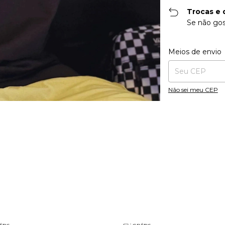
Trocas e 
Se não gos
Entregas para o CE
Meios de envio
Não sei meu CEP