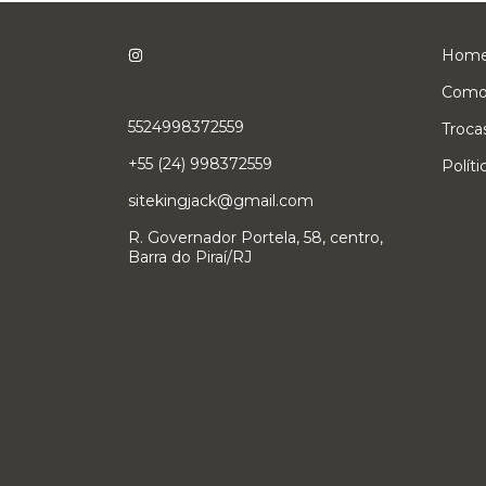
Hom
Como
5524998372559
Troca
+55 (24) 998372559
Polít
sitekingjack@gmail.com
R. Governador Portela, 58, centro,
Barra do Piraí/RJ