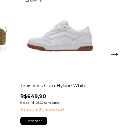
GRÁTIS
GRÁTIS
Tênis Vans Gum-Hylane White
Tênis Vans Hy
R$649,90
R$649,99
6
x
de
R$108,32
sem juros
6
x
de
R$108,33
sem 
Só restam
3
em estoque!
Atenção, última p
Comprar
Comprar