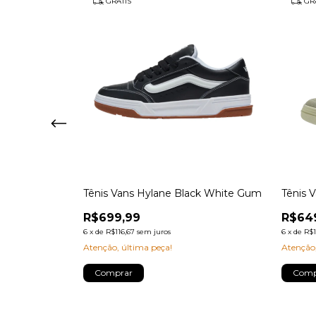
GRÁTIS
GRÁ
heory Rust
Tênis Vans Hylane Black White Gum
Tênis 
R$699,99
R$64
6
x
de
R$116,67
sem juros
6
x
de
R$1
Atenção, última peça!
Atenção,
Comprar
Comp