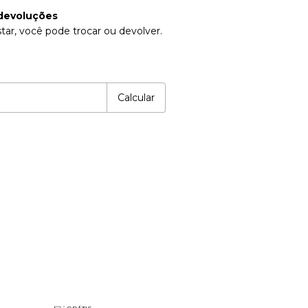
devoluções
tar, você pode trocar ou devolver.
P:
Alterar CEP
Calcular