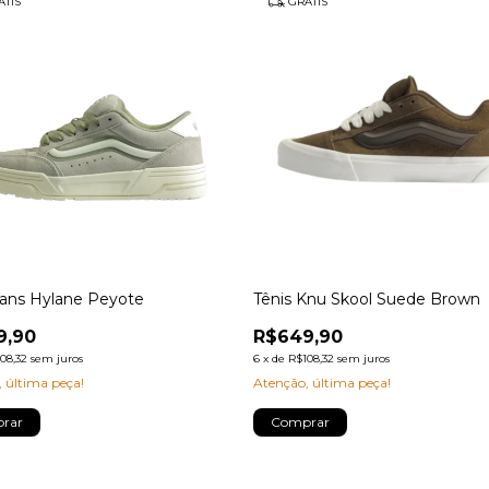
TIS
GRÁTIS
Vans Hylane Peyote
Tênis Knu Skool Suede Brown
9,90
R$649,90
08,32
sem juros
6
x
de
R$108,32
sem juros
 última peça!
Atenção, última peça!
rar
Comprar