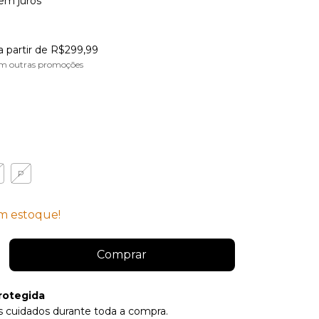
em juros
a partir de
R$299,99
m outras promoções
P
 estoque!
rotegida
 cuidados durante toda a compra.