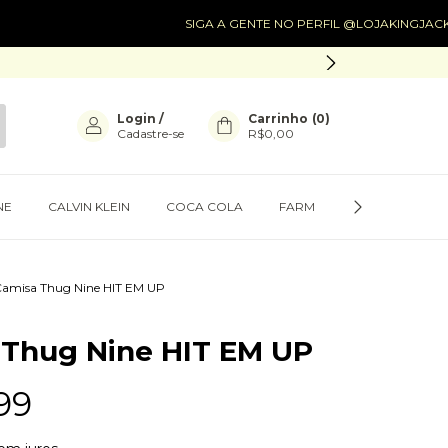
SIGA A GENTE NO PERFIL @LOJAKINGJACK
SIGA 
Login
/
Carrinho
(
0
)
Cadastre-se
R$0,00
NE
CALVIN KLEIN
COCA COLA
FARM
PRESENTES
amisa Thug Nine HIT EM UP
 Thug Nine HIT EM UP
99