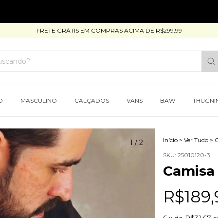
FRETE GRÁTIS EM COMPRAS ACIMA DE R$299,99
O
MASCULINO
CALÇADOS
VANS
BAW
THUGNI
Início
>
Ver Tudo
>
C
1
/
2
SKU:
25010120-3
Camisa
R$189,