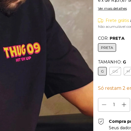
6
x de
R$31,67
s
Ver mais detalhes
Frete grátis
Não acumulável co
COR:
PRETA
PRETA
TAMANHO:
G
G
GG
M
Só restam
2
em
Compra p
Seus dados