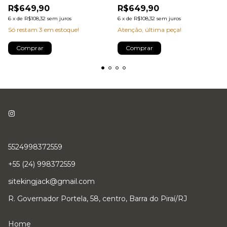
R$649,90
R$649,90
6
x
de
R$108,32
sem juros
6
x
de
R$108,32
sem juros
Só restam
3
em estoque!
Atenção, última peça!
Comprar
Comprar
5524998372559
+55 (24) 998372559
sitekingjack@gmail.com
R. Governador Portela, 58, centro, Barra do Piraí/RJ
Home