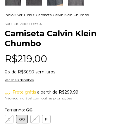
Início
>
Ver Tudo
>
Camiseta Calvin Klein Chumbo
SKU:
CKSM1050987-4
Camiseta Calvin Klein
Chumbo
R$219,00
6
x de
R$36,50
sem juros
Ver mais detalhes
Frete grátis
a partir de
R$299,99
Não acumulável com outras promoções
Tamanho:
GG
G
GG
M
P