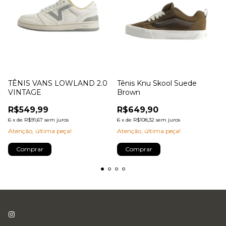
TÊNIS VANS LOWLAND 2.0
Tênis Knu Skool Suede
VINTAGE
Brown
R$549,99
R$649,90
6
x
de
R$91,67
sem juros
6
x
de
R$108,32
sem juros
Atenção, última peça!
Atenção, última peça!
Comprar
Comprar