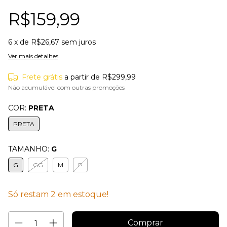
R$159,99
6
x de
R$26,67
sem juros
Ver mais detalhes
Frete grátis
a partir de
R$299,99
Não acumulável com outras promoções
COR:
PRETA
PRETA
TAMANHO:
G
G
GG
M
P
Só restam
2
em estoque!