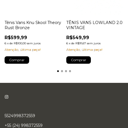
Tênis Vans Knu Skool Theory
TÊNIS VANS LOWLAND 2.0
Rust Bronze
VINTAGE
R$599,99
R$549,99
6
x
de
R$100,00
sem juros
6
x
de
R$91,67
sem juros
Atenção, última peça!
Atenção, última peça!
Comprar
Comprar
5524998372559
+55 (24) 998372559