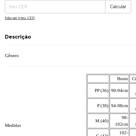
Calcular
Não sei meu CEP
Descrição
Gênero
Busto
C
PP (36)
90-94cm
P (38)
94-98cm
98-
M (40)
102cm
Medidas
102-