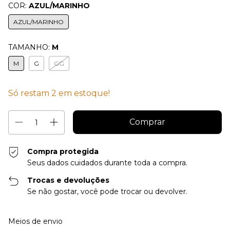
COR:
AZUL/MARINHO
AZUL/MARINHO
TAMANHO:
M
M
G
GG
Só restam
2
em estoque!
Compra protegida
Seus dados cuidados durante toda a compra.
Trocas e devoluções
Se não gostar, você pode trocar ou devolver.
Entregas para o CEP:
Alterar CEP
Meios de envio