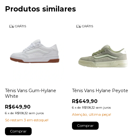
Produtos similares
GRÁTIS
GRÁTIS
Tênis Vans Gum-Hylane
Tênis Vans Hylane Peyote
White
R$649,90
R$649,90
6
x
de
R$108,32
sem juros
6
x
de
R$108,32
sem juros
Atenção, última peça!
Só restam
3
em estoque!
Comprar
Comprar