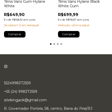
Tênis Vans Gum-Hylane
Tênis Vans Hylane Black
White
White Gum
R$649,90
R$699,99
6
x
de
R$108,32
sem juros
6
x
de
R$116,67
sem juros
Só restam
3
em estoque!
Atenção, última peça!
Comprar
Comprar
5524998372559
+55 (24) 998372559
sitekingjack@gmail.com
R. Governador Portela, 58, centro, Barra do Piraí/RJ