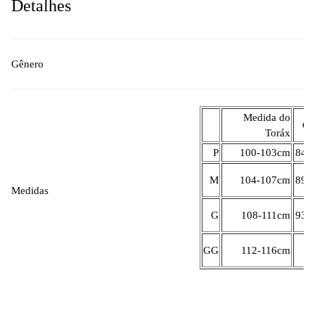
Detalhes
Gênero
Medida do
Ci
Toráx
P
100-103cm
84-
M
104-107cm
89-
Medidas
G
108-111cm
93-
GG
112-116cm
1