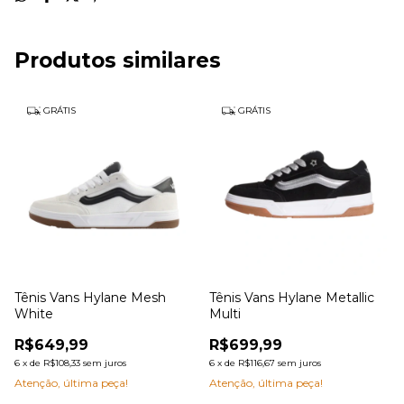
Produtos similares
GRÁTIS
GRÁTIS
Tênis Vans Hylane Mesh
Tênis Vans Hylane Metallic
White
Multi
R$649,99
R$699,99
6
x
de
R$108,33
sem juros
6
x
de
R$116,67
sem juros
Atenção, última peça!
Atenção, última peça!