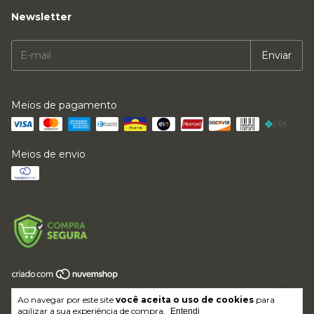
Newsletter
Meios de pagamento
Meios de envio
Copyright LFMVKJ ROUPAS E ACESSORIOS LTDA - 64017614000169 -
Ao navegar por este site
você aceita o uso de cookies
para
2026. Todos os direitos reservados.
agilizar a sua experiência de compra.
Entendi