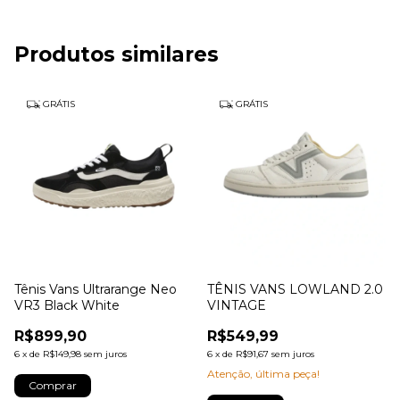
Produtos similares
GRÁTIS
GRÁTIS
Tênis Vans Ultrarange Neo
TÊNIS VANS LOWLAND 2.0
VR3 Black White
VINTAGE
R$899,90
R$549,99
6
x
de
R$149,98
sem juros
6
x
de
R$91,67
sem juros
Atenção, última peça!
Comprar