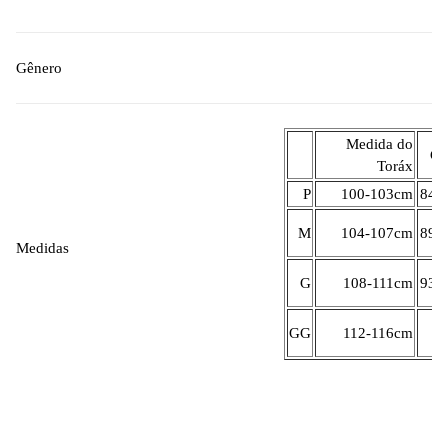
Gênero
Medida do
Ci
Toráx
P
100-103cm
84-
M
104-107cm
89-
Medidas
G
108-111cm
93-
GG
112-116cm
1