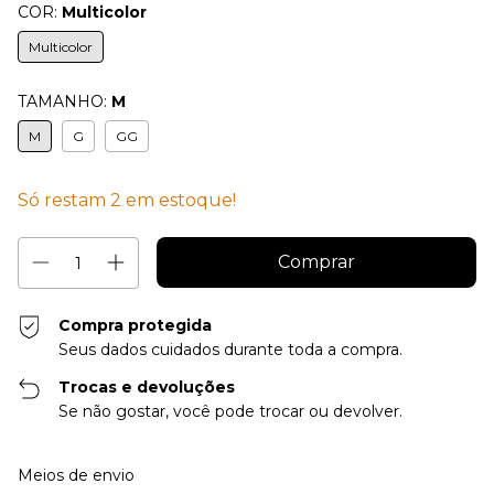
COR:
Multicolor
Multicolor
TAMANHO:
M
M
G
GG
Só restam
2
em estoque!
Compra protegida
Seus dados cuidados durante toda a compra.
Trocas e devoluções
Se não gostar, você pode trocar ou devolver.
Entregas para o CEP:
Alterar CEP
Meios de envio