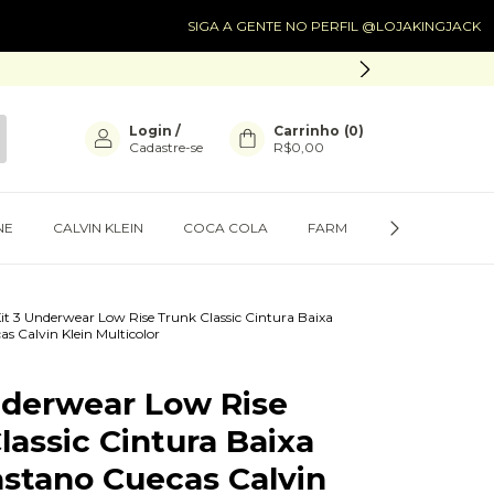
SIGA A GENTE NO PERFIL @LOJAKINGJACK
SIGA A
Login
/
Carrinho
(
0
)
Cadastre-se
R$0,00
NE
CALVIN KLEIN
COCA COLA
FARM
PRESENTES
it 3 Underwear Low Rise Trunk Classic Cintura Baixa
s Calvin Klein Multicolor
nderwear Low Rise
lassic Cintura Baixa
stano Cuecas Calvin