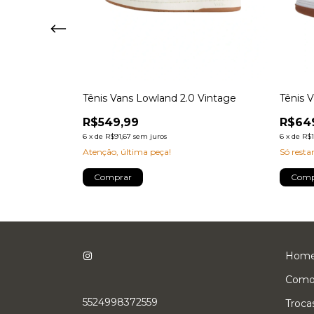
VR3 Black
Tênis Vans Lowland 2.0 Vintage
Tênis 
R$549,99
R$64
6
x
de
R$91,67
sem juros
6
x
de
R$1
Atenção, última peça!
Só rest
Comprar
Comp
Hom
Como
5524998372559
Troca