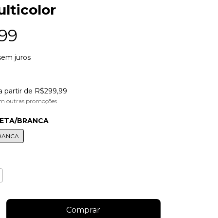
ulticolor
99
sem juros
a partir de
R$299,99
m outras promoções
RETA/BRANCA
RANCA