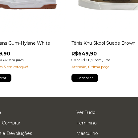
Vans Gum-Hylane White
Tênis Knu Skool Suede Brown
9,90
R$649,90
08,32
sem juros
6
x
de
R$108,32
sem juros
am
3
em estoque!
Atenção, última peça!
rar
Comprar
e
Ver Tudo
 Comprar
Feminino
s e Devoluções
Masculino