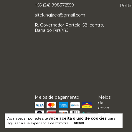
+55 (24) 998372559
Polít
sitekingjack@gmail.com
R. Governador Portela, 58, centro,
Barra do Piraí/RJ
Meios de pagamento
Meios
de
envio
Ao navegar por este site
você aceita o uso de cookies
para
agilizar a sua experiência de compra.
Entendi