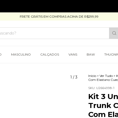
FRETE GRÁTIS EM COMPRAS ACIMA DE R$299,99
O
MASCULINO
CALÇADOS
VANS
BAW
THUGNI
Início
>
Ver Tudo
>
K
1
/
3
Com Elastano Cueca
SKU:
U2664998-1
Kit 3 U
Trunk C
Com Ela