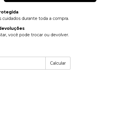
rotegida
 cuidados durante toda a compra.
devoluções
tar, você pode trocar ou devolver.
P:
Alterar CEP
Calcular