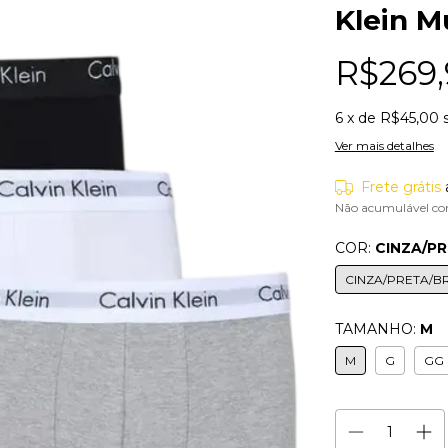
Klein M
R$269,
6
x de
R$45,00
Ver mais detalhes
Frete grátis
Não acumulável co
COR:
CINZA/P
CINZA/PRETA/B
TAMANHO:
M
M
G
GG