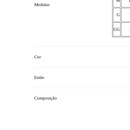
M
Medidas
G
GG
Cor
Estilo
Composição