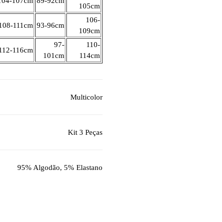
104-107cm
89-92cm
105cm
106-
108-111cm
93-96cm
109cm
97-
110-
112-116cm
101cm
114cm
Multicolor
Kit 3 Peças
95% Algodão, 5% Elastano