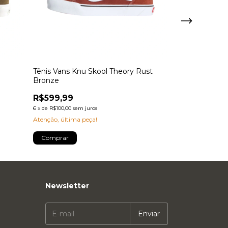
Tênis Vans Knu Skool Theory Rust
Tênis Vans Ul
Bronze
White
R$599,99
R$899,90
6
x
de
R$100,00
sem juros
6
x
de
R$149,98
sem 
Atenção, última peça!
Comprar
Comprar
Newsletter