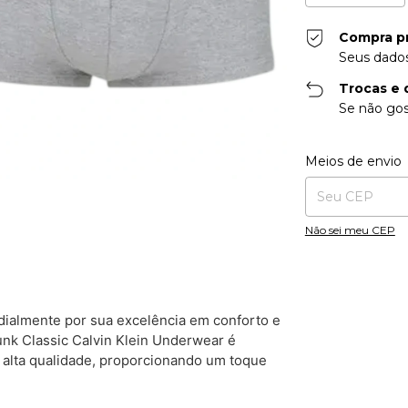
Compra p
Seus dados
Trocas e 
Se não gos
Entregas para o CE
Meios de envio
Não sei meu CEP
dialmente por sua excelência em conforto e
nk Classic Calvin Klein Underwear é
alta qualidade, proporcionando um toque
.