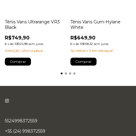
Tênis Vans Ultrarange VR3
Tênis Vans Gum-Hylane
Black
White
R$749,90
R$649,90
6
x
de
R$124,98
sem juros
6
x
de
R$108,32
sem juros
Atenção, última peça!
Só restam
3
em estoque!
Comprar
Comprar
5524998372559
+55 (24) 998372559