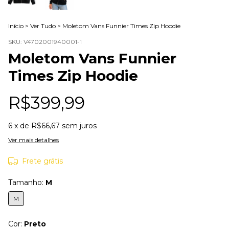
Início
>
Ver Tudo
>
Moletom Vans Funnier Times Zip Hoodie
SKU:
V4702001940001-1
Moletom Vans Funnier
Times Zip Hoodie
R$399,99
6
x de
R$66,67
sem juros
Ver mais detalhes
Frete grátis
Tamanho:
M
M
Cor:
Preto