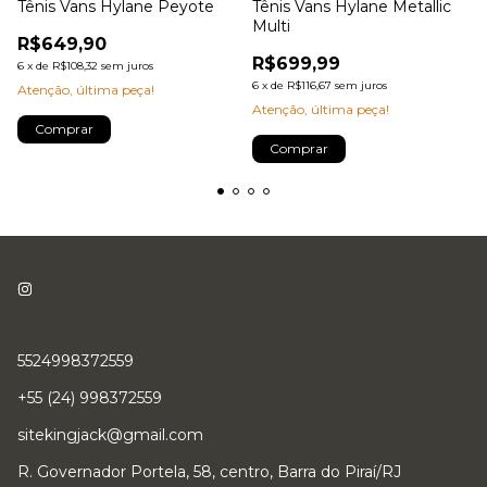
Tênis Vans Hylane Peyote
Tênis Vans Hylane Metallic
Multi
R$649,90
R$699,99
6
x
de
R$108,32
sem juros
6
x
de
R$116,67
sem juros
Atenção, última peça!
Atenção, última peça!
Comprar
Comprar
5524998372559
+55 (24) 998372559
sitekingjack@gmail.com
R. Governador Portela, 58, centro, Barra do Piraí/RJ