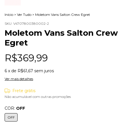
Início
>
Ver Tudo
>
Moletom Vans Salton Crew Egret
SKU:
V4707800380002-2
Moletom Vans Salton Crew
Egret
R$369,99
6
x de
R$61,67
sem juros
Ver mais detalhes
Frete grátis
Não acumulável com outras promoções
COR:
OFF
OFF