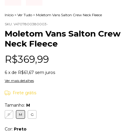
Início
>
Ver Tudo
>
Moletom Vans Salton Crew Neck Fleece
SKU:
V4707800380003-
Moletom Vans Salton Crew
Neck Fleece
R$369,99
6
x de
R$61,67
sem juros
Ver mais detalhes
Frete grátis
Tamanho:
M
P
M
G
Cor:
Preto