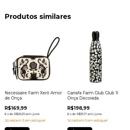
Produtos similares
Necessaire Farm Xerô Amor
Garrafa Farm Glub Glub 1l
de Onça
Onça Decorada
R$169,99
R$198,99
6
x
de
R$28,33
sem juros
6
x
de
R$33,17
sem juros
Só restam
3
em estoque!
Só restam
5
em estoque!