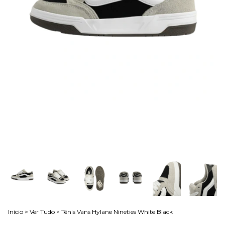
Início
>
Ver Tudo
>
Tênis Vans Hylane Nineties White Black