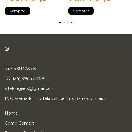
Só restam
2
em estoque!
Só restam
4
em estoque!
5524998372559
+55 (24) 998372559
sitekingjack@gmail.com
R. Governador Portela, 58, centro, Barra do Piraí/RJ
Home
Como Comprar