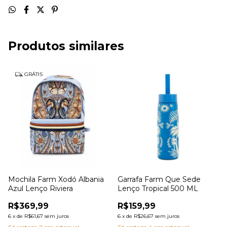
Produtos similares
GRÁTIS
Mochila Farm Xodó Albania
Garrafa Farm Que Sede
Azul Lenço Riviera
Lenço Tropical 500 ML
R$369,99
R$159,99
6
x
de
R$61,67
sem juros
6
x
de
R$26,67
sem juros