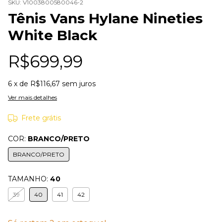
SKU:
V1003800580046-2
Tênis Vans Hylane Nineties
White Black
R$699,99
6
x de
R$116,67
sem juros
Ver mais detalhes
Frete grátis
COR:
BRANCO/PRETO
BRANCO/PRETO
TAMANHO:
40
39
40
41
42