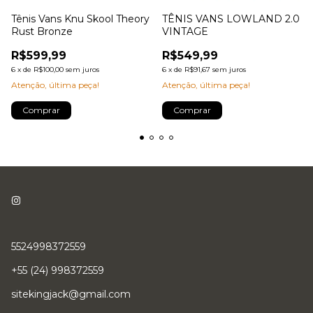
Tênis Vans Knu Skool Theory
TÊNIS VANS LOWLAND 2.0
Rust Bronze
VINTAGE
R$599,99
R$549,99
6
x
de
R$100,00
sem juros
6
x
de
R$91,67
sem juros
Atenção, última peça!
Atenção, última peça!
Comprar
Comprar
5524998372559
+55 (24) 998372559
sitekingjack@gmail.com