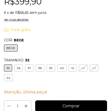
R$399,90
6
x de
R$66,65
sem juros
Ver mais detalhes
Frete grátis
COR:
BEGE
BEGE
TAMANHO:
35
35
36
37
38
39
40
41
42
43
44
Atenção, última peça!