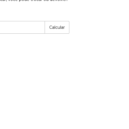
P:
Alterar CEP
Calcular