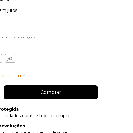
em juros
m outras promoções
42
 estoque!
rotegida
 cuidados durante toda a compra.
devoluções
tar, você pode trocar ou devolver.