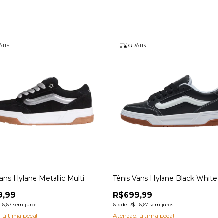
TIS
GRÁTIS
ans Hylane Metallic Multi
Tênis Vans Hylane Black Whit
9,99
R$699,99
16,67
sem juros
6
x
de
R$116,67
sem juros
 última peça!
Atenção, última peça!