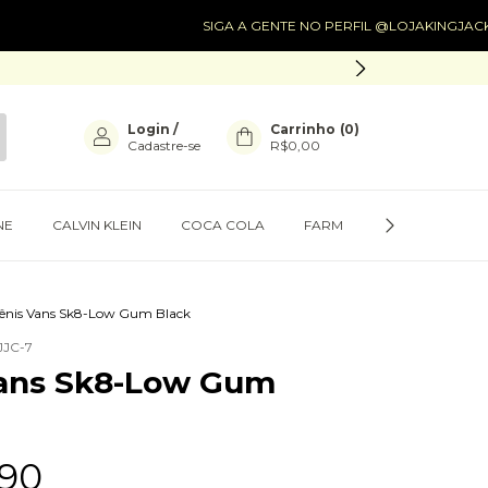
SIGA A GENTE NO PERFIL @LOJAKINGJACK
SIG
Login
/
Carrinho
(
0
)
Cadastre-se
R$0,00
NE
CALVIN KLEIN
COCA COLA
FARM
PRESENTES
ênis Vans Sk8-Low Gum Black
JC-7
Vans Sk8-Low Gum
,90