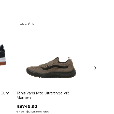
GRÁTIS
GRÁTIS
e Gum
Tênis Vans Mte Ultrarange Vr3
Tênis Vans Hy
Marrom
R$649,99
R$749,90
6
x
de
R$108,33
sem 
6
x
de
R$124,98
sem juros
Atenção, última p