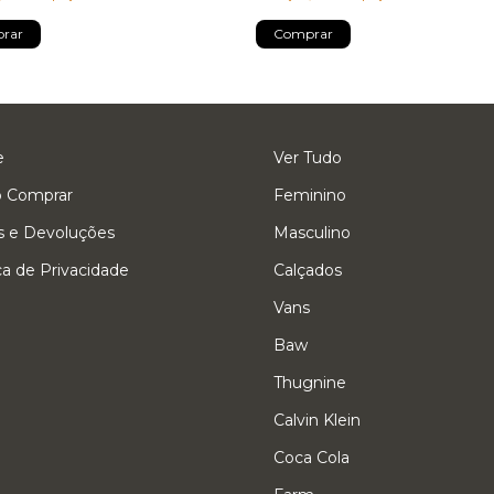
rar
Comprar
e
Ver Tudo
 Comprar
Feminino
s e Devoluções
Masculino
ica de Privacidade
Calçados
Vans
Baw
Thugnine
Calvin Klein
Coca Cola