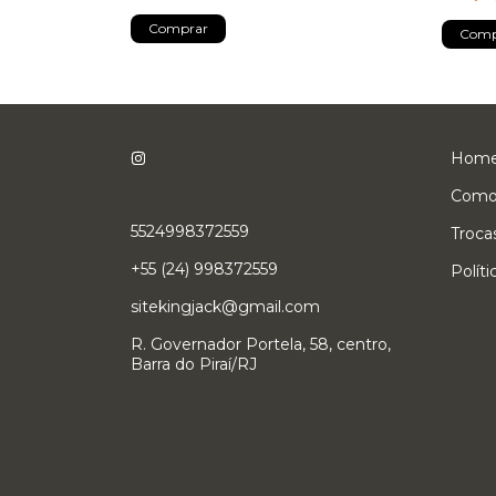
Comprar
Comp
Hom
Como
5524998372559
Troca
+55 (24) 998372559
Polít
sitekingjack@gmail.com
R. Governador Portela, 58, centro,
Barra do Piraí/RJ