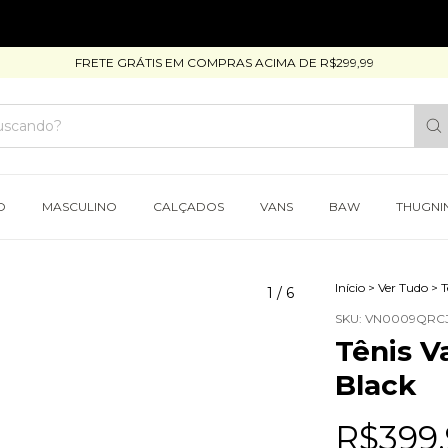
FRETE GRÁTIS EM COMPRAS ACIMA DE R$299,99
O
MASCULINO
CALÇADOS
VANS
BAW
THUGNI
Início
>
Ver Tudo
>
T
1
/
6
SKU:
VN0009QRCJ
Tênis 
Black
R$399