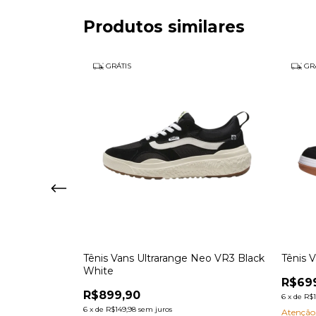
Produtos similares
GRÁTIS
GRÁ
 2.0
Tênis Vans Ultrarange Neo VR3 Black
Tênis V
White
R$69
R$899,90
6
x
de
R$1
6
x
de
R$149,98
sem juros
Atenção,