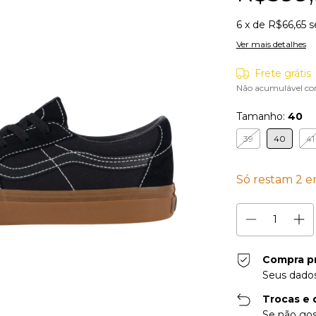
6
x de
R$66,65
s
Ver mais detalhes
Frete grátis
Não acumulável co
Tamanho:
40
39
40
41
Só restam
2
em
Compra p
Seus dados
Trocas e 
Se não gos