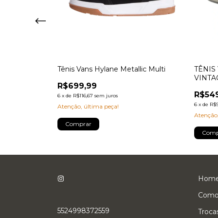
VR3 Black
Tênis Vans Hylane Metallic Multi
TÊNIS
VINTA
R$699,99
R$54
6
x
de
R$116,67
sem juros
6
x
de
R$9
Atenção, última peça!
Atenção,
Comprar
Comp
Hom
Como
5524998372559
Troca