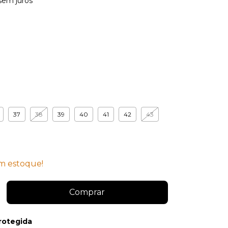
sem juros
37
38
39
40
41
42
43
 estoque!
rotegida