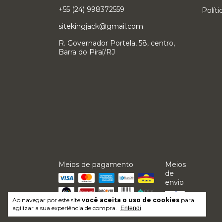
+55 (24) 998372559
Polít
sitekingjack@gmail.com
R. Governador Portela, 58, centro,
Barra do Piraí/RJ
Meios de pagamento
Meios
de
envio
Ao navegar por este site
você aceita o uso de cookies
para
agilizar a sua experiência de compra.
Entendi