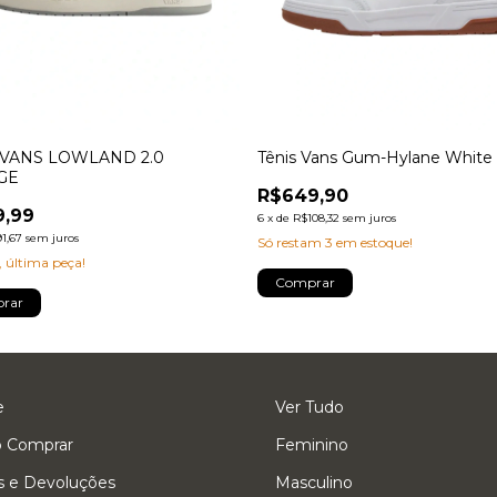
 VANS LOWLAND 2.0
Tênis Vans Gum-Hylane White
GE
R$649,90
9,99
6
x
de
R$108,32
sem juros
1,67
sem juros
Só restam
3
em estoque!
 última peça!
Comprar
rar
e
Ver Tudo
 Comprar
Feminino
s e Devoluções
Masculino