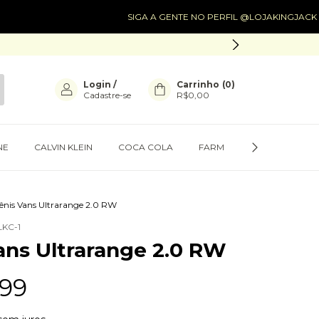
SIGA A GENTE NO PERFIL @LOJAKINGJACK
SIGA
Login
/
Carrinho
(
0
)
Cadastre-se
R$0,00
NE
CALVIN KLEIN
COCA COLA
FARM
PRESENTES
ênis Vans Ultrarange 2.0 RW
KC-1
ans Ultrarange 2.0 RW
,99