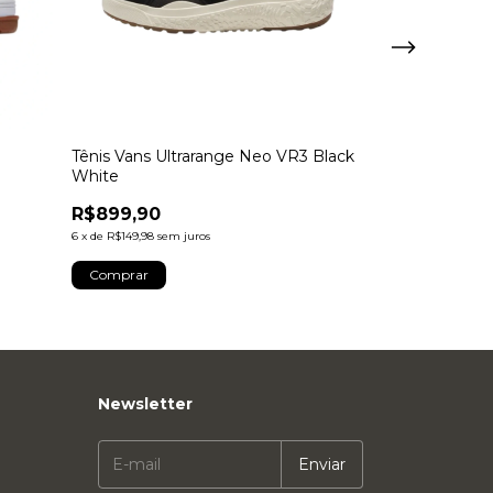
Tênis Vans Ultrarange Neo VR3 Black
Tênis Vans Hy
White
R$649,90
R$899,90
6
x
de
R$108,32
sem 
6
x
de
R$149,98
sem juros
Atenção, última p
Comprar
Comprar
Newsletter