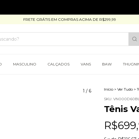
FRETE GRÁTIS EM COMPRAS ACIMA DE R$299,99
O
MASCULINO
CALÇADOS
VANS
BAW
THUGNI
Início
>
Ver Tudo
>
T
1
/
6
SKU:
VN000D60BL
Tênis V
R$699