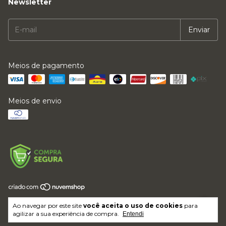
Newsletter
Meios de pagamento
Meios de envio
Copyright LFMVKJ ROUPAS E ACESSORIOS LTDA - 64017614000169 -
Ao navegar por este site
você aceita o uso de cookies
para
2026. Todos os direitos reservados.
agilizar a sua experiência de compra.
Entendi