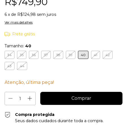
R$749,90
6
x de
R$124,98
sem juros
Ver mais detalhes
Frete grátis
Tamanho:
40
34
35
36
37
38
39
40
41
42
43
44
Atenção, última peça!
Compra protegida
Seus dados cuidados durante toda a compra.