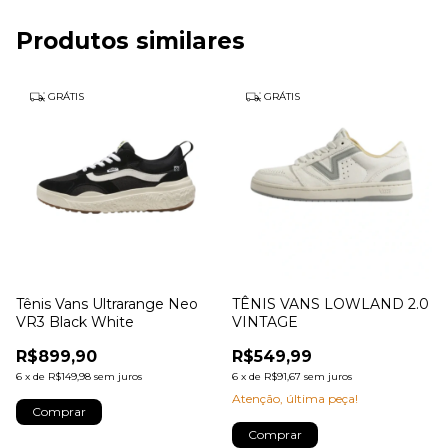
Produtos similares
GRÁTIS
GRÁTIS
Tênis Vans Ultrarange Neo
TÊNIS VANS LOWLAND 2.0
VR3 Black White
VINTAGE
R$899,90
R$549,99
6
x
de
R$149,98
sem juros
6
x
de
R$91,67
sem juros
Atenção, última peça!
Comprar
Comprar