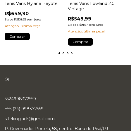
Tênis Vans Hylane Peyote
Tênis Vans Lowland 2.0
Vintage
R$649,90
R$549,99
6
x
de
R$108,32
sem juros
6
x
de
R$91,67
sem juros
Atenção, última peça!
Atenção, última peça!
Comprar
Comprar
5524998372559
+55 (24) 998372559
sitekingjack@gmail.com
R. Governador Portela, 58, centro, Barra do Piraí/RJ