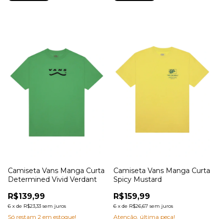
Camiseta Vans Manga Curta
Camiseta Vans Manga Curta
Determined Vivid Verdant
Spicy Mustard
R$139,99
R$159,99
6
x
de
R$23,33
sem juros
6
x
de
R$26,67
sem juros
Só restam
2
em estoque!
Atenção, última peça!