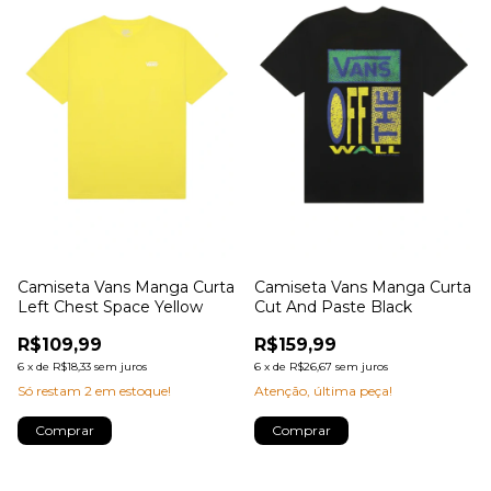
Camiseta Vans Manga Curta
Camiseta Vans Manga Curta
Left Chest Space Yellow
Cut And Paste Black
R$109,99
R$159,99
6
x
de
R$18,33
sem juros
6
x
de
R$26,67
sem juros
Só restam
2
em estoque!
Atenção, última peça!
Comprar
Comprar