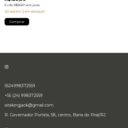
6
x
de
R$26,67
sem juros
Só restam
2
em estoque!
Comprar
5524998372559
+55 (24) 998372559
sitekingjack@gmail.com
R. Governador Portela, 58, centro, Barra do Piraí/RJ