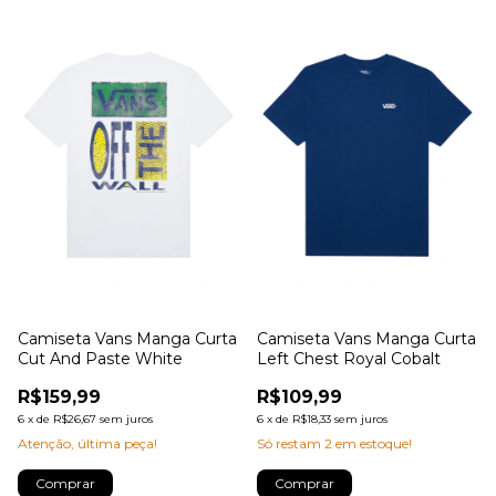
Camiseta Vans Manga Curta
Camiseta Vans Manga Curta
Cut And Paste White
Left Chest Royal Cobalt
R$159,99
R$109,99
6
x
de
R$26,67
sem juros
6
x
de
R$18,33
sem juros
Atenção, última peça!
Só restam
2
em estoque!
Comprar
Comprar