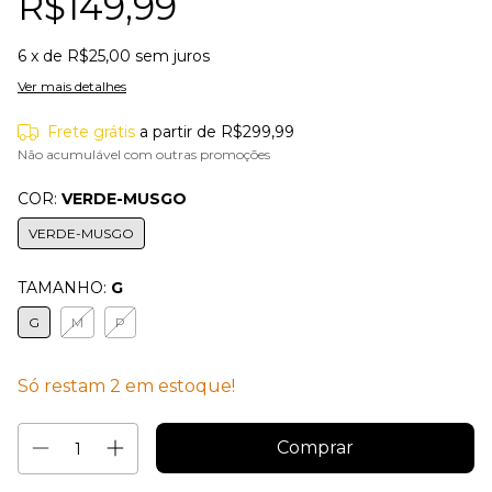
R$149,99
6
x de
R$25,00
sem juros
Ver mais detalhes
Frete grátis
a partir de
R$299,99
Não acumulável com outras promoções
COR:
VERDE-MUSGO
VERDE-MUSGO
TAMANHO:
G
G
M
P
Só restam
2
em estoque!