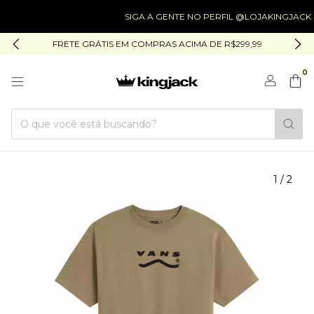
SIGA A GENTE NO PERFIL @LOJAKINGJACK
FRETE GRÁTIS EM COMPRAS ACIMA DE R$299,99
0
1
/
2