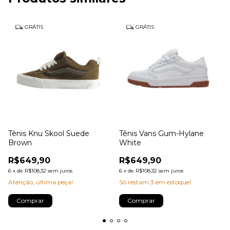
GRÁTIS
GRÁTIS
Tênis Knu Skool Suede
Tênis Vans Gum-Hylane
Brown
White
R$649,90
R$649,90
6
x
de
R$108,32
sem juros
6
x
de
R$108,32
sem juros
Atenção, última peça!
Só restam
3
em estoque!
Comprar
Comprar