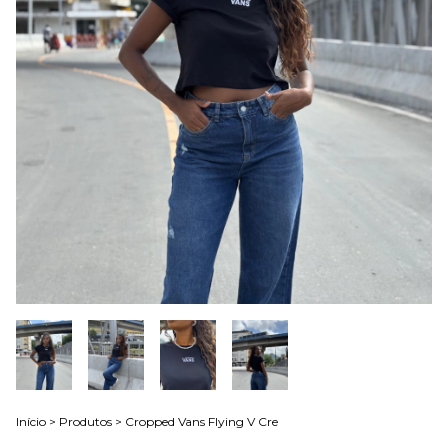
Início
>
Produtos
>
Cropped Vans Flying V Cre