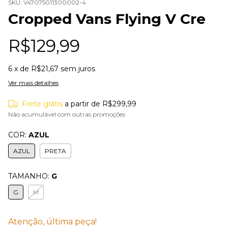
SKU:
V47075011300002-4
Cropped Vans Flying V Cre
R$129,99
6
x de
R$21,67
sem juros
Ver mais detalhes
Frete grátis
a partir de
R$299,99
Não acumulável com outras promoções
COR:
AZUL
AZUL
PRETA
TAMANHO:
G
G
M
Atenção, última peça!