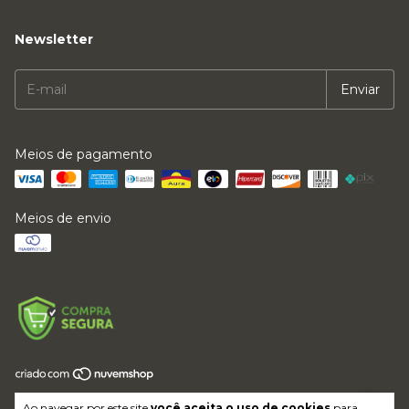
Newsletter
Meios de pagamento
Meios de envio
Copyright LFMVKJ ROUPAS E ACESSORIOS LTDA - 64017614000169 -
Ao navegar por este site
você aceita o uso de cookies
para