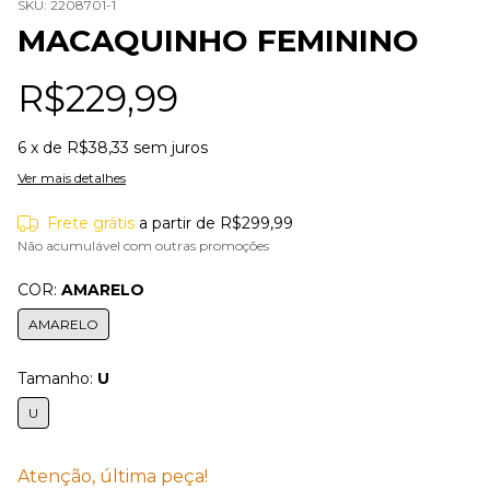
SKU:
2208701-1
MACAQUINHO FEMININO
R$229,99
6
x de
R$38,33
sem juros
Ver mais detalhes
Frete grátis
a partir de
R$299,99
Não acumulável com outras promoções
COR:
AMARELO
AMARELO
Tamanho:
U
U
Atenção, última peça!