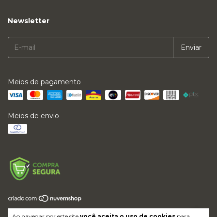
Newsletter
Meios de pagamento
Meios de envio
Copyright LFMVKJ ROUPAS E ACESSORIOS LTDA - 64017614000169 -
Ao navegar por este site
você aceita o uso de cookies
para