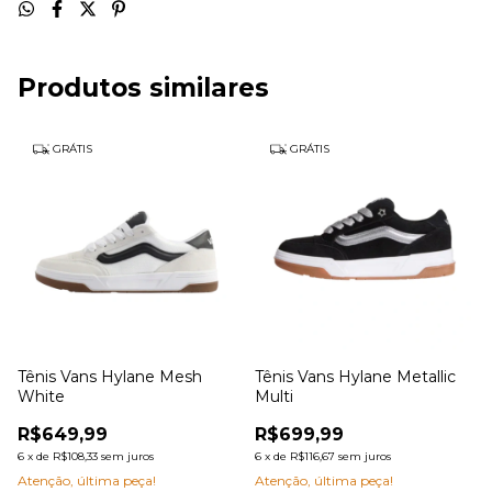
Produtos similares
GRÁTIS
GRÁTIS
Tênis Vans Hylane Mesh
Tênis Vans Hylane Metallic
White
Multi
R$649,99
R$699,99
6
x
de
R$108,33
sem juros
6
x
de
R$116,67
sem juros
Atenção, última peça!
Atenção, última peça!