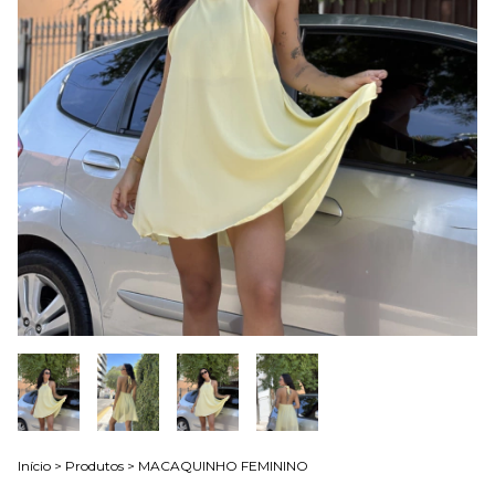
Início
>
Produtos
>
MACAQUINHO FEMININO