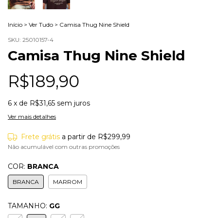
Início
>
Ver Tudo
>
Camisa Thug Nine Shield
SKU:
25010157-4
Camisa Thug Nine Shield
R$189,90
6
x de
R$31,65
sem juros
Ver mais detalhes
Frete grátis
a partir de
R$299,99
Não acumulável com outras promoções
COR:
BRANCA
BRANCA
MARROM
TAMANHO:
GG