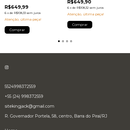
R$649,90
R$649,99
6
x
de
R$108,32
sem juros
6
x
de
R$108,33
sem juros
Atenção, última peça!
Atenção, última peça!
Comprar
Comprar
5524998372559
+55 (24) 998372559
sitekingjack@gmail.com
R. Governador Portela, 58, centro, Barra do Piraí/RJ