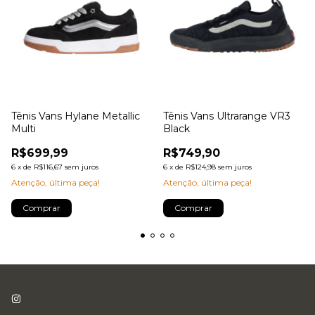
Tênis Vans Hylane Metallic
Tênis Vans Ultrarange VR3
Multi
Black
R$699,99
R$749,90
6
x
de
R$116,67
sem juros
6
x
de
R$124,98
sem juros
Atenção, última peça!
Atenção, última peça!
Comprar
Comprar