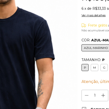
6
x de
R$33,33
s
Ver mais detalhes
Frete grátis
Não acumulável co
COR:
AZUL-MA
AZUL-MARINHO
TAMANHO:
P
P
M
G
Atenção, últi