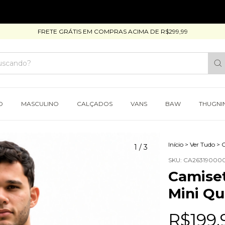
FRETE GRÁTIS EM COMPRAS ACIMA DE R$299,99
O
MASCULINO
CALÇADOS
VANS
BAW
THUGNI
Início
>
Ver Tudo
>
C
1
/
3
SKU:
CA263190000
Camiset
Mini Qu
R$199,