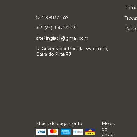
Como
5524998372559
Troca
+55 (24) 998372559
Polít
sitekingjack@gmail.com
R. Governador Portela, 58, centro,
Barra do Piraí/RJ
Meios de pagamento
Meios
de
envio