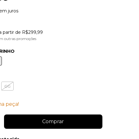
em juros
a partir de
R$299,99
m outras promoções
RINHO
GG
ma peça!