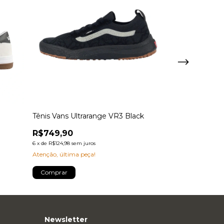
Tênis Vans Ultrarange VR3 Black
Tênis Vans Ul
White
R$749,90
R$899,90
6
x
de
R$124,98
sem juros
6
x
de
R$149,98
sem 
Atenção, última peça!
Comprar
Comprar
Newsletter