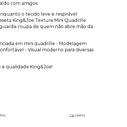
aído com amigos.
nquanto o tecido leve e respirável
miseta King&Joe Textura Mini Quadrille
l no guarda-roupa de quem não abre mão da
enciada em mini quadrille - Modelagem
confortável - Visual moderno para diversas
 e qualidade King&Joe!
TIS
GRÁTIS