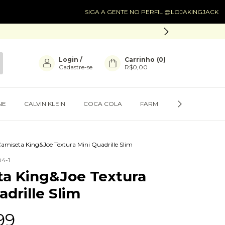
SIGA A GENTE NO PERFIL @LOJAKINGJACK
SIGA A
Login
/
Carrinho
(
0
)
Cadastre-se
R$0,00
NE
CALVIN KLEIN
COCA COLA
FARM
PRESENTES
amiseta King&Joe Textura Mini Quadrille Slim
4-1
a King&Joe Textura
adrille Slim
99