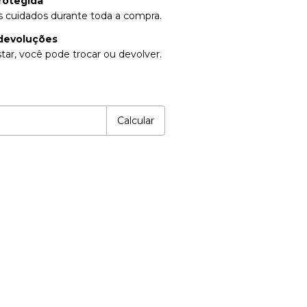
rotegida
 cuidados durante toda a compra.
devoluções
tar, você pode trocar ou devolver.
P:
Alterar CEP
Calcular