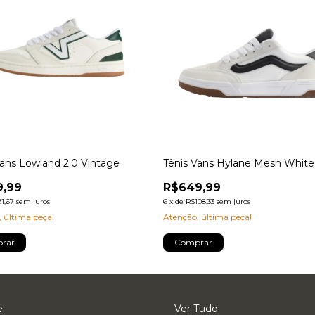
Vans Lowland 2.0 Vintage
Tênis Vans Hylane Mesh White
9,99
R$649,99
1,67
sem juros
6
x
de
R$108,33
sem juros
 última peça!
Atenção, última peça!
rar
Comprar
e
Ver Tudo