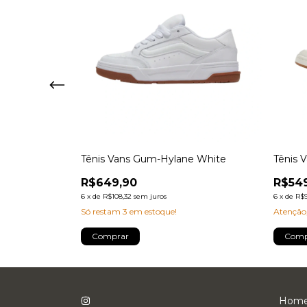
ck White Gum
Tênis Vans Gum-Hylane White
Tênis 
R$649,90
R$54
6
x
de
R$108,32
sem juros
6
x
de
R$9
Só restam
3
em estoque!
Atenção,
Comprar
Comp
Hom