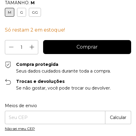
TAMANHO:
M
M
G
GG
Só restam
2
em estoque!
Compra protegida
Seus dados cuidados durante toda a compra.
Trocas e devoluções
Se não gostar, você pode trocar ou devolver.
Entregas para o CEP:
Alterar CEP
Meios de envio
Calcular
Não sei meu CEP