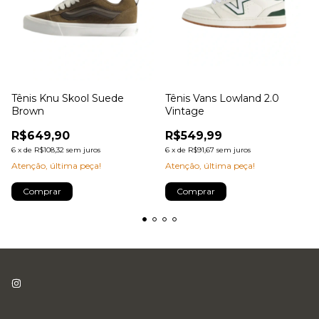
Tênis Knu Skool Suede
Tênis Vans Lowland 2.0
Brown
Vintage
R$649,90
R$549,99
6
x
de
R$108,32
sem juros
6
x
de
R$91,67
sem juros
Atenção, última peça!
Atenção, última peça!
Comprar
Comprar