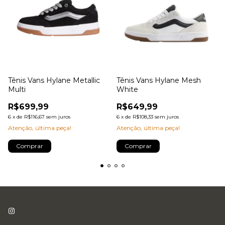
Tênis Vans Hylane Metallic
Tênis Vans Hylane Mesh
Multi
White
R$699,99
R$649,99
6
x
de
R$116,67
sem juros
6
x
de
R$108,33
sem juros
Atenção, última peça!
Atenção, última peça!
Comprar
Comprar