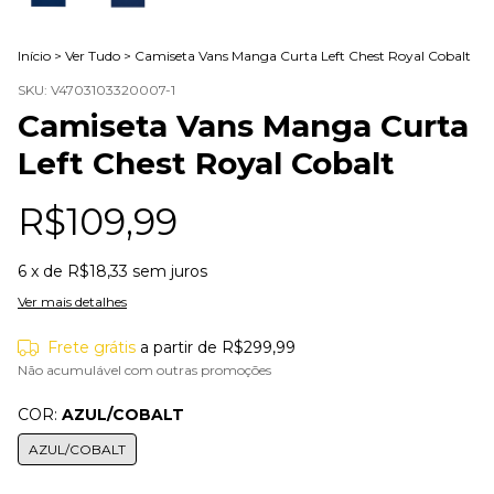
Início
>
Ver Tudo
>
Camiseta Vans Manga Curta Left Chest Royal Cobalt
SKU:
V4703103320007-1
Camiseta Vans Manga Curta
Left Chest Royal Cobalt
R$109,99
6
x de
R$18,33
sem juros
Ver mais detalhes
Frete grátis
a partir de
R$299,99
Não acumulável com outras promoções
COR:
AZUL/COBALT
AZUL/COBALT